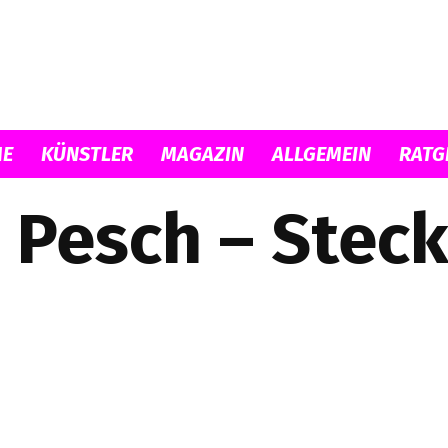
Musicload
E
KÜNSTLER
MAGAZIN
ALLGEMEIN
RATG
 Pesch – Steck