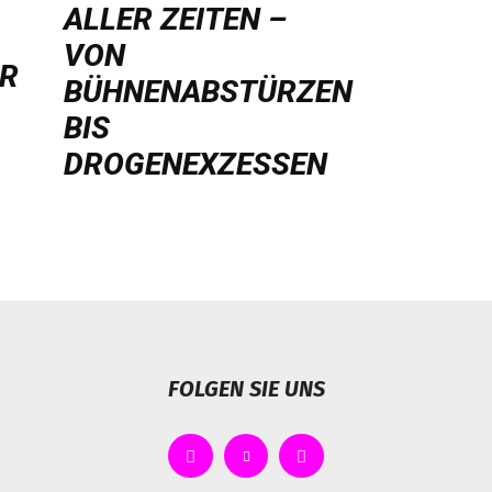
LLER ZEITEN – V
ON B
HR
ÜHNENABSTÜRZEN B
IS D
ROGENEXZESSEN
FOLGEN SIE UNS