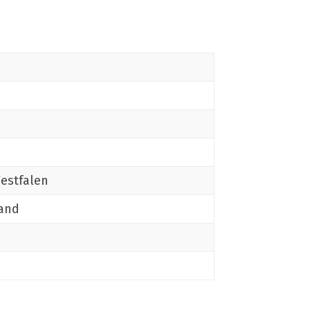
estfalen
and