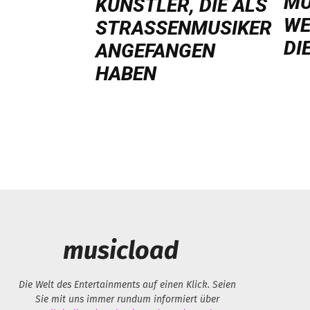
MU
ÜNSTLER, DIE ALS S
WE
TRASSENMUSIKER AN
DI
GEFANGEN HA
BEN
musicload
Die Welt des Entertainments auf einen Klick. Seien
Sie mit uns immer rundum informiert über