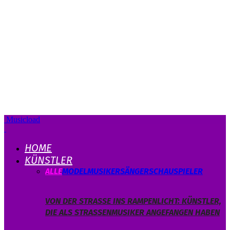
Musicload
HOME
KÜNSTLER
ALLE
MODEL
MUSIKER
SÄNGER
SCHAUSPIELER
VON DER STRASSE INS RAMPENLICHT: KÜNSTLER, D
IE ALS STRASSENMUSIKER ANGEFANGEN HABEN