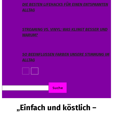
DIE BESTEN LIFEHACKS FÜR EINEN ENTSPANNTEN
ALLTAG
STREAMING VS. VINYL: WAS KLINGT BESSER UND
WARUM?
SO BEEINFLUSSEN FARBEN UNSERE STIMMUNG IM
ALLTAG
„Einfach und köstlich –