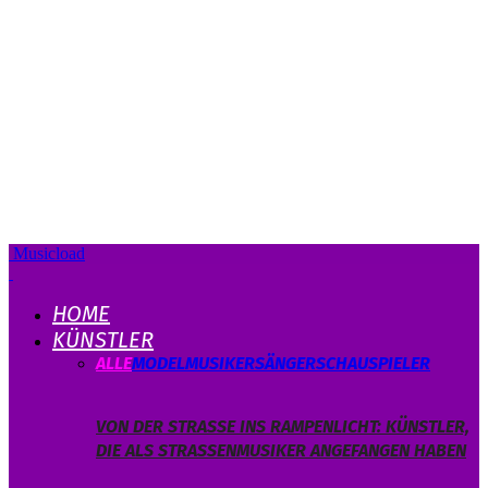
Musicload
HOME
KÜNSTLER
ALLE
MODEL
MUSIKER
SÄNGER
SCHAUSPIELER
VON DER STRASSE INS RAMPENLICHT: KÜNSTLER, D
IE ALS STRASSENMUSIKER ANGEFANGEN HABEN