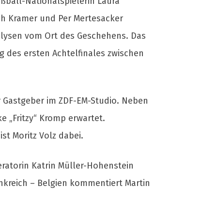
ußball-Nationalspielerin Laura
oph Kramer und Per Mertesacker
alysen vom Ort des Geschehens. Das
 des ersten Achtelfinales zwischen
er Gastgeber im ZDF-EM-Studio. Neben
e „Fritzy“ Kromp erwartet.
t Moritz Volz dabei.
deratorin Katrin Müller-Hohenstein
nkreich – Belgien kommentiert Martin