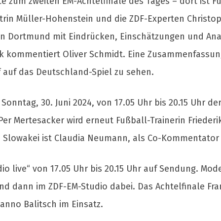
te zum zweiten EM-Achtelfinale des Tages – dort ist F
atrin Müller-Hohenstein und die ZDF-Experten Christ
 in Dortmund mit Eindrücken, Einschätzungen und An
k kommentiert Oliver Schmidt. Eine Zusammenfassung
uf auf das Deutschland-Spiel zu sehen.
Sonntag, 30. Juni 2024, von 17.05 Uhr bis 20.15 Uhr d
r Mertesacker wird erneut Fußball-Trainerin Friederik
Slowakei ist Claudia Neumann, als Co-Kommentator is
udio live“ von 17.05 Uhr bis 20.15 Uhr auf Sendung. Mo
nd dann im ZDF-EM-Studio dabei. Das Achtelfinale Fra
anno Balitsch im Einsatz.