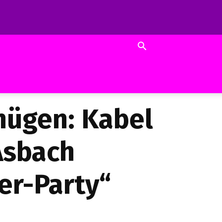
gnügen: Kabel
Asbach
r-Party“