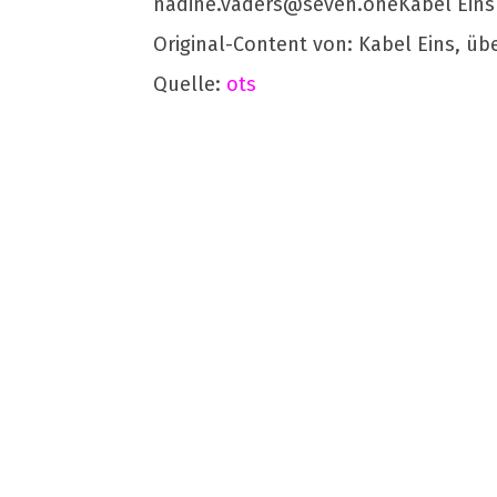
nadine.vaders@seven.oneKabel
Eins
Original-Content von: Kabel Eins, üb
Quelle:
ots