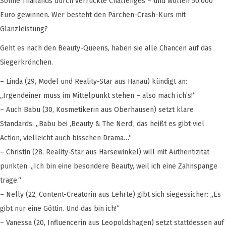
Sonne Thailands durch verrückte Challenges – und wollen 50.000
Euro gewinnen. Wer besteht den Pärchen-Crash-Kurs mit
Glanzleistung?
Geht es nach den Beauty-Queens, haben sie alle Chancen auf das
Siegerkrönchen.
– Linda (29, Model und Reality-Star aus Hanau) kündigt an:
„Irgendeiner muss im Mittelpunkt stehen – also mach ich’s!“
– Auch Babu (30, Kosmetikerin aus Oberhausen) setzt klare
Standards: „Babu bei ,Beauty & The Nerd‘, das heißt es gibt viel
Action, vielleicht auch bisschen Drama…“
– Christin (28, Reality-Star aus Harsewinkel) will mit Authentizität
punkten: „Ich bin eine besondere Beauty, weil ich eine Zahnspange
trage.“
– Nelly (22, Content-Creatorin aus Lehrte) gibt sich siegessicher: „Es
gibt nur eine Göttin. Und das bin ich!“
– Vanessa (20, Influencerin aus Leopoldshagen) setzt stattdessen auf