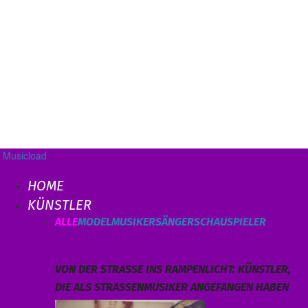
Musicload
HOME
KÜNSTLER
ALLE
MODEL
MUSIKER
SÄNGER
SCHAUSPIELER
VON DER STRASSE INS RAMPENLICHT: KÜNSTLER, D
IE ALS STRASSENMUSIKER ANGEFANGEN HABEN