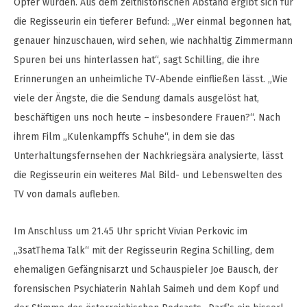
Opfer wurden. Aus dem zeithistorischen Abstand ergibt sich für
die Regisseurin ein tieferer Befund: „Wer einmal begonnen hat,
genauer hinzuschauen, wird sehen, wie nachhaltig Zimmermann
Spuren bei uns hinterlassen hat“, sagt Schilling, die ihre
Erinnerungen an unheimliche TV-Abende einfließen lässt. „Wie
viele der Ängste, die die Sendung damals ausgelöst hat,
beschäftigen uns noch heute – insbesondere Frauen?“. Nach
ihrem Film „Kulenkampffs Schuhe“, in dem sie das
Unterhaltungsfernsehen der Nachkriegsära analysierte, lässt
die Regisseurin ein weiteres Mal Bild- und Lebenswelten des
TV von damals aufleben.
Im Anschluss um 21.45 Uhr spricht Vivian Perkovic im
„3satThema Talk“ mit der Regisseurin Regina Schilling, dem
ehemaligen Gefängnisarzt und Schauspieler Joe Bausch, der
forensischen Psychiaterin Nahlah Saimeh und dem Kopf und