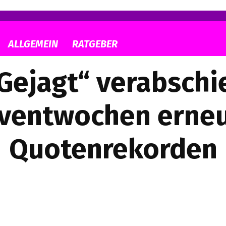
ALLGEMEIN
RATGEBER
Gejagt“ verabschi
Eventwochen erneu
Quotenrekorden