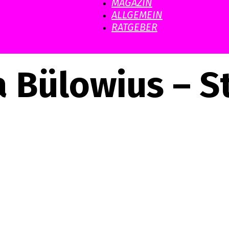
MAGAZIN
ALLGEMEIN
RATGEBER
 Bülowius – S