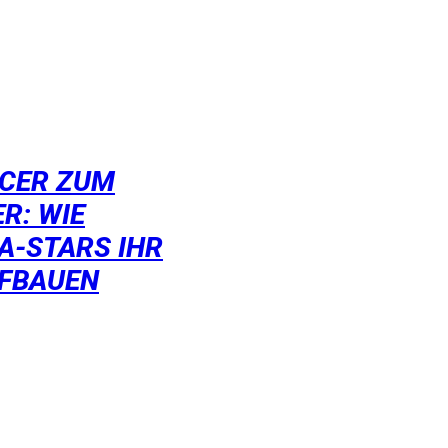
NCER ZUM
R: WIE
A-STARS IHR
UFBAUEN