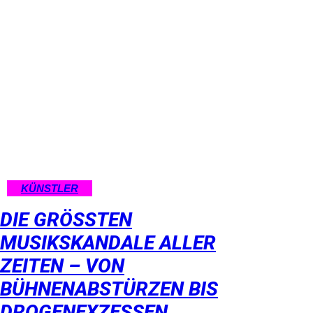
KÜNSTLER
DIE GRÖSSTEN M
USIKSKANDALE ALLER Z
EITEN – VON B
ÜHNENABSTÜRZEN BIS D
ROGENEXZESSEN