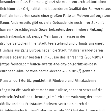
besonderen Reiz. Einerseits glänzt sie mit ihrem architektonischen
Reichtum, der Originalität und besonderen Qualität der Bauwerke aus
fünf Jahrhunderten sowie einer großen Fülle an Motiven auf engstem
Raum. Andererseits gibt es viele Gebäude, die noch ihrer Zukunft
harren – brachliegende Gewerbebauten, deren frühere Nutzung
noch erkennbar ist, riesige Mehrfamilienhäuser in der
gründerzeitlichen Innenstadt, leerstehend und oftmals unsaniert.
Filmfans aus ganz Europa haben die Stadt mit ihrer wandelbaren
Kulisse sogar zur besten Filmkulisse des Jahrzehnts (2007-2017)
(https://eufcn.com/eufcn-awards-the-city-of-gorlitz-as-best-
european-film-location-of-the-decade-2007-2017/) gewählt.
Filmstandort Görlitz punktet mit Filmbüro und Filmakademie
Längst ist die Stadt nicht mehr nur Kulisse, sondern setzt auf die
Wirtschaftskraft des Themas „Film“. Mit Unterstützung der Stadt
Görlitz und des Freistaates Sachsen, vertreten durch die
Mitteldeutsche Medienförderung, wurde 2021 bei der Europastadt