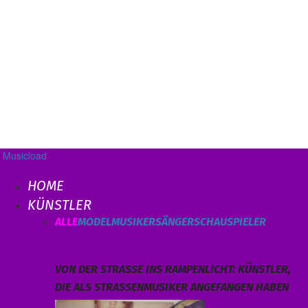
Musicload
HOME
KÜNSTLER
ALLE
MODEL
MUSIKER
SÄNGER
SCHAUSPIELER
VON DER STRASSE INS RAMPENLICHT: KÜNSTLER, D
IE ALS STRASSENMUSIKER ANGEFANGEN HABEN