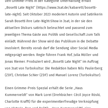
Den Grimme-Preis in der Kategorie Unterhaltung erhält
„Bosetti Late Night“ (https://www.3sat.de/kabarett/bosetti-
late-night). Seit Oktober 2023 moderiert Autorin und Satirikerin
Sarah Bosetti ihre Late-Night-Show in 3sat, in der sie den
aktuellen Diskurs satirisch beleuchtet und passend zum
jeweiligen Thema Gäste aus Politik und Gesellschaft zum Talk
einlädt. Während der Show wird das Publikum in die Debatte
involviert. Bereits vorab darf die Sendung über Social Media
mitgeprägt werden. Regie führen Frank Hof, Julia Möller und
Jonas Riemer. Produziert wird „Bosetti Late Night“ im Auftrag
von 3sat von Turbokultur. Die Redaktion haben Nils Paulerberg
(ZDF), Christian Schier (ZDF) und Manuel Lorenz (Turbokultur).
Einen Grimme-Preis Spezial erhält die Serie „Haus
Kummerveldt“ von Mark Lorei (Drehbücher: Cécil Joyce Röski,
Charlotte Krafft) für die experimentierfreudige Verknüpfung