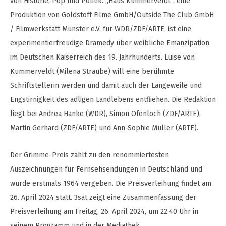
von Historie, Pop und Politik. „Haus Kummerveldt“, eine
Produktion von Goldstoff Filme GmbH/Outside The Club GmbH
/ Filmwerkstatt Münster e.V. für WDR/ZDF/ARTE, ist eine
experimentierfreudige Dramedy über weibliche Emanzipation
im Deutschen Kaiserreich des 19. Jahrhunderts. Luise von
Kummerveldt (Milena Straube) will eine berühmte
Schriftstellerin werden und damit auch der Langeweile und
Engstirnigkeit des adligen Landlebens entfliehen. Die Redaktion
liegt bei Andrea Hanke (WDR), Simon Ofenloch (ZDF/ARTE),
Martin Gerhard (ZDF/ARTE) und Ann-Sophie Müller (ARTE).
Der Grimme-Preis zählt zu den renommiertesten
Auszeichnungen für Fernsehsendungen in Deutschland und
wurde erstmals 1964 vergeben. Die Preisverleihung findet am
26. April 2024 statt. 3sat zeigt eine Zusammenfassung der
Preisverleihung am Freitag, 26. April 2024, um 22.40 Uhr in
seinem Programm und in der Mediathek.