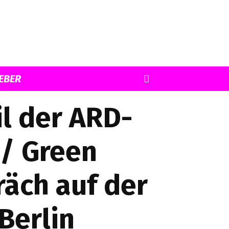
EBER
il der ARD-
 / Green
äch auf der
Berlin