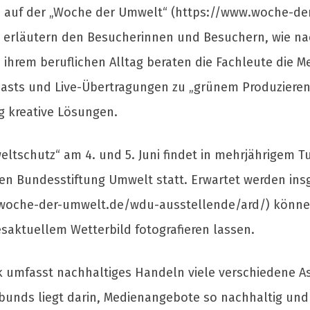
 auf der „Woche der Umwelt“ (https://www.woche-der
 erläutern den Besucherinnen und Besuchern, wie na
 ihrem beruflichen Alltag beraten die Fachleute die 
dcasts und Live-Übertragungen zu „grünem Produzieren
g kreative Lösungen.
ltschutz“ am 4. und 5. Juni findet in mehrjährigem T
n Bundesstiftung Umwelt statt. Erwartet werden ins
woche-der-umwelt.de/wdu-ausstellende/ard/) können
esaktuellem Wetterbild fotografieren lassen.
nk umfasst nachhaltiges Handeln viele verschiedene 
rbunds liegt darin, Medienangebote so nachhaltig un