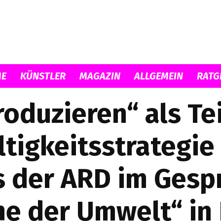
E
KÜNSTLER
MAGAZIN
ALLGEMEIN
RATG
Musicload
oduzieren“ als Te
tigkeitsstrategie
s der ARD im Gespr
e der Umwelt“ in 