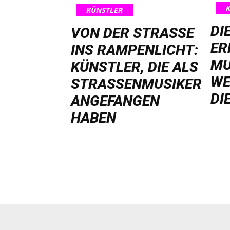
KÜNSTLER
DI
VON DER STRASSE I
ER
NS RAMPENLICHT: K
MU
ÜNSTLER, DIE ALS S
WE
TRASSENMUSIKER AN
DI
GEFANGEN HA
BEN