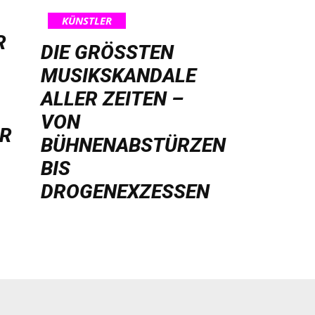
KÜNSTLER
R
DIE GRÖSSTEN M
USIKSKANDALE A
LLER ZEITEN – V
ON B
HR
ÜHNENABSTÜRZEN B
IS D
ROGENEXZESSEN