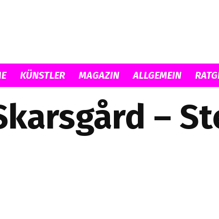
Musicload
E
KÜNSTLER
MAGAZIN
ALLGEMEIN
RATG
Skarsgård – St