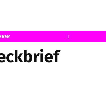
EBER
eckbrief