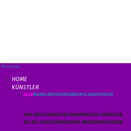
Musicload
HOME
KÜNSTLER
ALLE
MODEL
MUSIKER
SÄNGER
SCHAUSPIELER
VON DER STRASSE INS RAMPENLICHT: KÜNSTLER, D
IE ALS STRASSENMUSIKER ANGEFANGEN HABEN