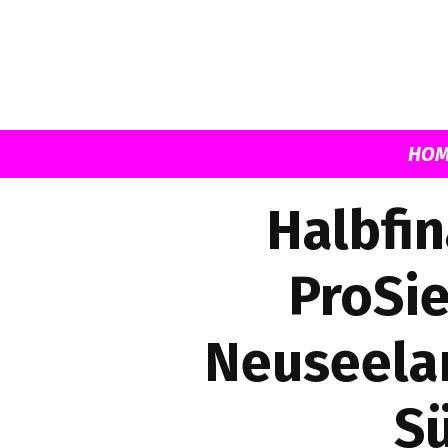
HOM
Halbfi
ProSie
Neuseelan
S