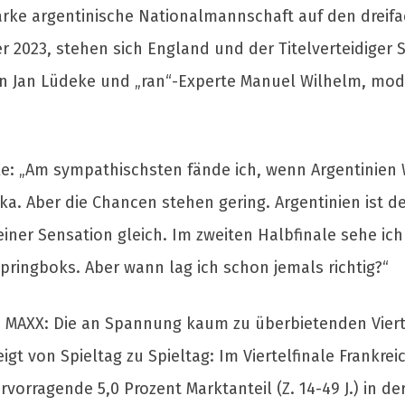
 starke argentinische Nationalmannschaft auf den drei
 2023, stehen sich England und der Titelverteidiger 
n Jan Lüdeke und „ran“-Experte Manuel Wilhelm, mod
: „Am sympathischsten fände ich, wenn Argentinien W
a. Aber die Chancen stehen gering. Argentinien ist de
ner Sensation gleich. Im zweiten Halbfinale sehe ich
Springboks. Aber wann lag ich schon jemals richtig?“
 MAXX: Die an Spannung kaum zu überbietenden Vierte
gt von Spieltag zu Spieltag: Im Viertelfinale Frankrei
vorragende 5,0 Prozent Marktanteil (Z. 14-49 J.) in de