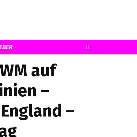
EBER
 WM auf
inien –
 England –
ag