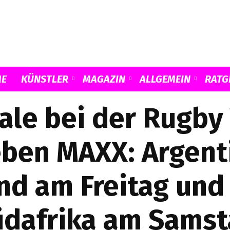
E
KÜNSTLER
MAGAZIN
ALLGEMEIN
RATG
Musicload
nale bei der Rugby
ben MAXX: Argent
d am Freitag und
üdafrika am Samst