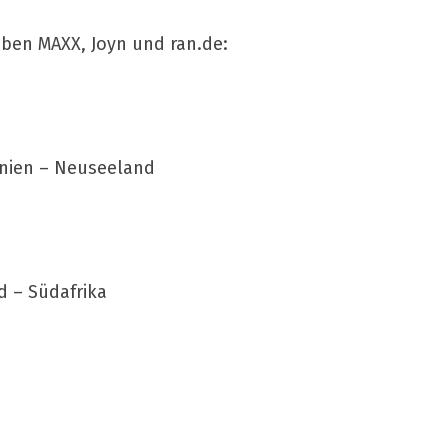
eben MAXX, Joyn und ran.de:
inien – Neuseeland
d – Südafrika