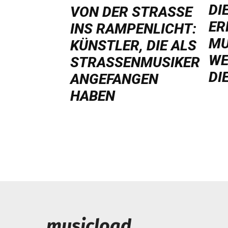
DI
VON DER STRASSE I
ER
NS RAMPENLICHT: K
MU
ÜNSTLER, DIE ALS S
WE
TRASSENMUSIKER AN
DI
GEFANGEN HA
BEN
musicload