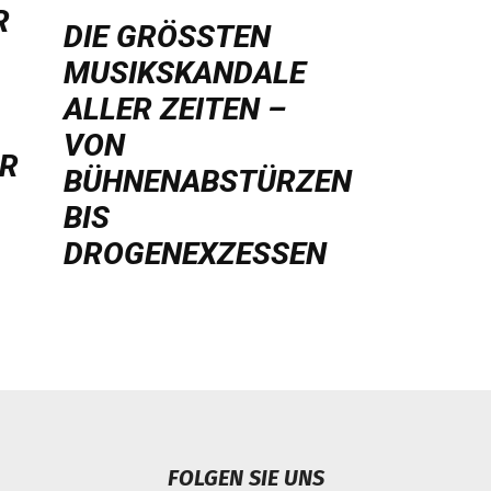
R
DIE GRÖSSTEN M
USIKSKANDALE A
LLER ZEITEN – V
ON B
HR
ÜHNENABSTÜRZEN B
IS D
ROGENEXZESSEN
FOLGEN SIE UNS