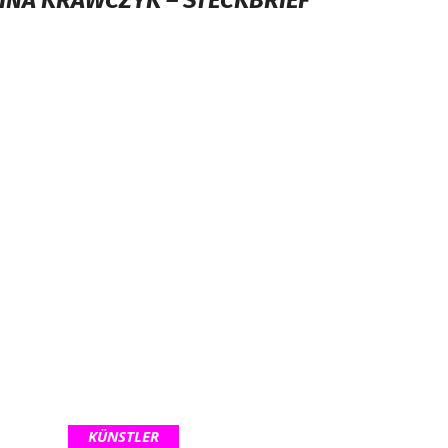
INA KRAWCZYK – STECKBRIEF
KÜNSTLER