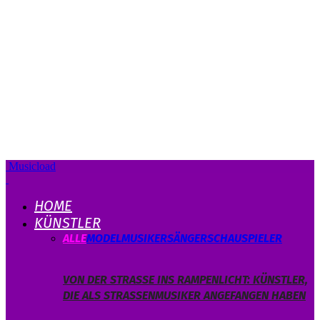
Musicload
HOME
KÜNSTLER
ALLE
MODEL
MUSIKER
SÄNGER
SCHAUSPIELER
VON DER STRASSE INS RAMPENLICHT: KÜNSTLER, D
IE ALS STRASSENMUSIKER ANGEFANGEN HABEN