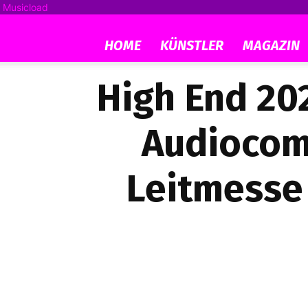
Musicload
HOME
KÜNSTLER
MAGAZIN
High End 202
Audiocomm
Leitmesse 