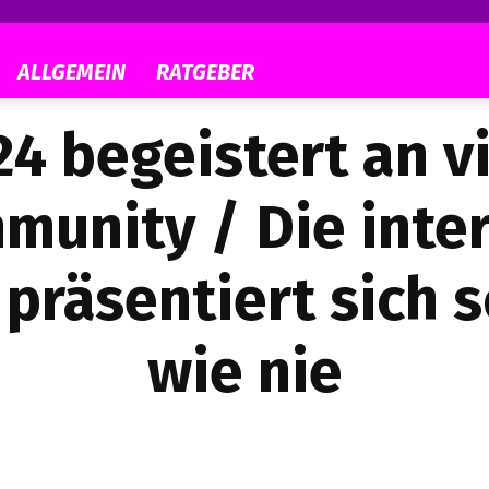
ALLGEMEIN
RATGEBER
4 begeistert an v
unity / Die inte
präsentiert sich so
wie nie