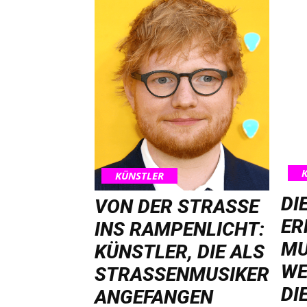
KÜNSTLER
DI
VON DER STRASSE I
ER
NS RAMPENLICHT: K
MU
ÜNSTLER, DIE ALS S
WE
TRASSENMUSIKER AN
DI
GEFANGEN HA