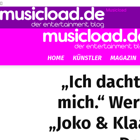
Musicload
HOME
KÜNSTLER
MAGAZIN
„Ich dacht
mich.“ Wer
„Joko & Kla