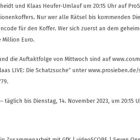
cheidt und Klaas Heufer-Umlauf um 20:15 Uhr auf Pro
ionenkoffers. Nur wer alle Rätsel bis kommenden Dien
ncode für den Koffer. Wer sich zuerst an dem geheim
 Million Euro.
und die Auftaktfolge von Mittwoch sind auf www.cosm
laas LIVE: Die Schatzsuche“ unter www.prosieben.d
779.
 – täglich bis Dienstag, 14. November 2023, um 20:15 
F in Zusammenarbeit mit GfK | videoSCOPE | Seven.On