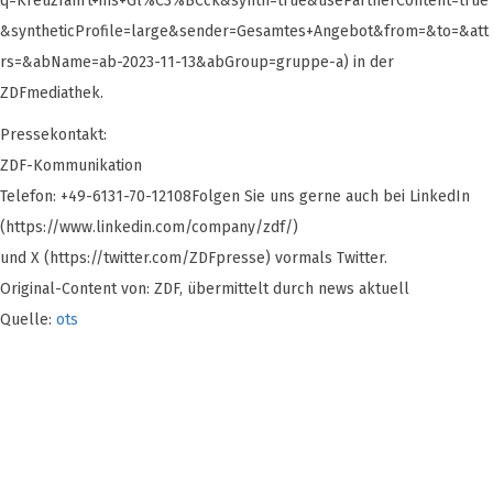
q=Kreuzfahrt+ins+Gl%C3%BCck&synth=true&usePartnerContent=true
&syntheticProfile=large&sender=Gesamtes+Angebot&from=&to=&att
rs=&abName=ab-2023-11-13&abGroup=gruppe-a) in der
ZDFmediathek.
Pressekontakt:
ZDF-Kommunikation
Telefon: +49-6131-70-12108Folgen Sie uns gerne auch bei LinkedIn
(https://www.linkedin.com/company/zdf/)
und X (https://twitter.com/ZDFpresse) vormals Twitter.
Original-Content von: ZDF, übermittelt durch news aktuell
Quelle:
ots