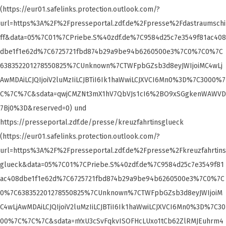
(https://eur01.safelinks.protection.outlook.com/?
url=https%3A%2F%2Fpresseportal.zdf.de%2Fpresse%2Fdastraumschi
ff&data=05%7C01%7CPriebe.S%40zdf.de%7C9584d25c7e3549f81ac408
dbe1f1e62d%7C6725721fbd874b29a9be94b6260500e3%7C0%7C0%7C
638352201278550825%7CUnknown%7CTWFpbGZsb3d8eyJWIjoiMC4wLj
AwMDAiLCJQIjoiV2luMzIiLCJBTiI6Ik1haWwiLCJXVCI6Mn0%3D%7C3000%7
C%7C%7C&sdata=qwjCMZNt3mX1hV7QbVJs1cI6%2BO9xSGgkenWAWVD
7Bj0%3D&reserved=0) und
https://presseportal.zdf.de/presse/kreuzfahrtinsglueck
(https://eur01.safelinks.protection.outlook.com/?
url=https%3A%2F%2Fpresseportal.zdf.de%2Fpresse%2Fkreuzfahrtins
glueck&data=05%7C01%7CPriebe.S%40zdf.de%7C9584d25c7e3549f81
ac408dbe1f1e62d%7C6725721fbd874b29a9be94b6260500e3%7C0%7C
0%7C638352201278550825%7CUnknown%7CTWFpbGZsb3d8eyJWIjoiM
C4wLjAwMDAiLCJQIjoiV2luMzIiLCJBTiI6Ik1haWwiLCJXVCI6Mn0%3D%7C30
00%7C%7C%7C&sdata=nYxU3cSvFqkvISOFHcLUxo1tCb62ZlRMJEuhrm4