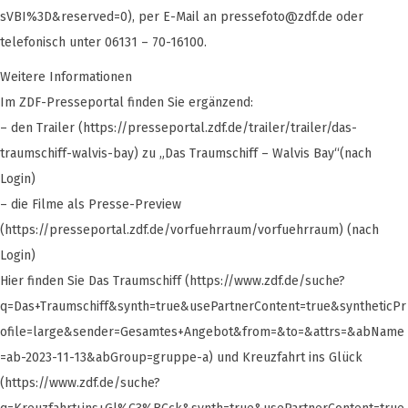
sVBI%3D&reserved=0), per E-Mail an
pressefoto@zdf.de
oder
telefonisch unter 06131 – 70-16100.
Weitere Informationen
Im ZDF-Presseportal finden Sie ergänzend:
– den Trailer (https://presseportal.zdf.de/trailer/trailer/das-
traumschiff-walvis-bay) zu „Das Traumschiff – Walvis Bay“(nach
Login)
– die Filme als Presse-Preview
(https://presseportal.zdf.de/vorfuehrraum/vorfuehrraum) (nach
Login)
Hier finden Sie Das Traumschiff (https://www.zdf.de/suche?
q=Das+Traumschiff&synth=true&usePartnerContent=true&syntheticPr
ofile=large&sender=Gesamtes+Angebot&from=&to=&attrs=&abName
=ab-2023-11-13&abGroup=gruppe-a) und Kreuzfahrt ins Glück
(https://www.zdf.de/suche?