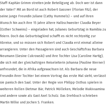
Staff-Kapitän Grimm streiten jede Beteiligung ab. Doch wer ist dann
der Vater? Mit an Bord ist auch Robert Gassner (Florian Fitz), der
seine junge Freundin Juliane (Cathy Hummels) – und auf ihren
Wunsch hin auch ihre 15 Jahre ältere Halbschwester Claudia Beyer
(Esther Schweins) – eingeladen hat, Julianes Geburtstag in Namibia zu
feiern. Doch das Geburtstagkind schafft es nicht rechtzeitig zur
Abreise, und so müssen sich Robert und Claudia erst einmal alleine
arrangieren. Unter den Passagieren sind auch Geschäftsfrau Barbara
Neumann (Gesine Cukrowski) und ihre Tochter Lisa (Caroline Hartig),
die sich mit der gleichaltrigen Reiseleiterin Johanna (Pauline Werner)
anfreundet, die in Afrika aufgewachsen ist. Als Barbara die neue
Freundin ihrer Tochter bei einem Vortrag das erste Mal sieht, verlässt
sie panisch den Saal. Unter der Regie von Philipp Osthus spielen in
weiteren Rollen Dietmar Bär, Patrick Mölleken, Melodie Wakivuamina
und andere sowie als Gast Axel Schulz. Das Drehbuch schrieben
Martin Wilke und Jochen S. Franken.