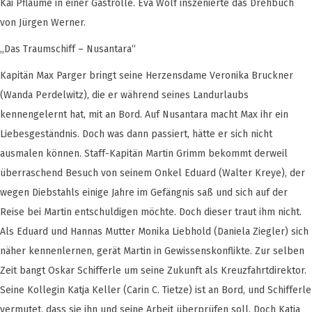
Kai Pflaume in einer Gastrolle. Eva Wolf inszenierte das Drehbuch
von Jürgen Werner.
„Das Traumschiff – Nusantara“
Kapitän Max Parger bringt seine Herzensdame Veronika Bruckner
(Wanda Perdelwitz), die er während seines Landurlaubs
kennengelernt hat, mit an Bord. Auf Nusantara macht Max ihr ein
Liebesgeständnis. Doch was dann passiert, hätte er sich nicht
ausmalen können. Staff-Kapitän Martin Grimm bekommt derweil
überraschend Besuch von seinem Onkel Eduard (Walter Kreye), der
wegen Diebstahls einige Jahre im Gefängnis saß und sich auf der
Reise bei Martin entschuldigen möchte. Doch dieser traut ihm nicht.
Als Eduard und Hannas Mutter Monika Liebhold (Daniela Ziegler) sich
näher kennenlernen, gerät Martin in Gewissenskonflikte. Zur selben
Zeit bangt Oskar Schifferle um seine Zukunft als Kreuzfahrtdirektor.
Seine Kollegin Katja Keller (Carin C. Tietze) ist an Bord, und Schifferle
vermutet, dass sie ihn und seine Arbeit überprüfen soll. Doch Katja