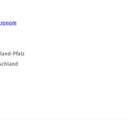
tronom
land-Pfalz
schland