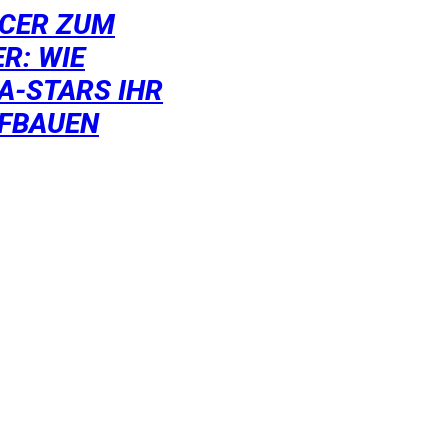
NCER ZUM
R: WIE
A-STARS IHR
UFBAUEN