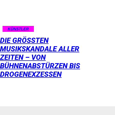
KÜNSTLER
DIE GRÖSSTEN M
USIKSKANDALE ALLER Z
EITEN – VON B
ÜHNENABSTÜRZEN BIS D
ROGENEXZESSEN