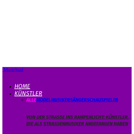
Musicload
HOME
KÜNSTLER
ALLE
MODEL
MUSIKER
SÄNGER
SCHAUSPIELER
VON DER STRASSE INS RAMPENLICHT: KÜNSTLER, D
IE ALS STRASSENMUSIKER ANGEFANGEN HABEN