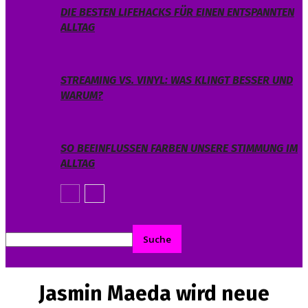
DIE BESTEN LIFEHACKS FÜR EINEN ENTSPANNTEN
ALLTAG
STREAMING VS. VINYL: WAS KLINGT BESSER UND
WARUM?
SO BEEINFLUSSEN FARBEN UNSERE STIMMUNG IM
ALLTAG
Jasmin Maeda wird neue