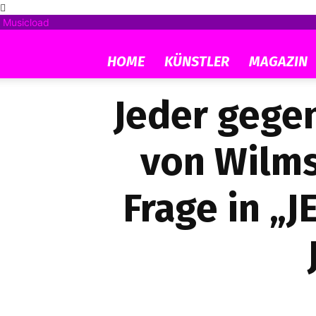
Musicload
HOME
KÜNSTLER
MAGAZIN
Jeder gege
von Wilms
Frage in „J