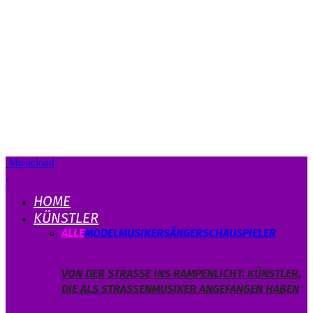
Musicload
HOME
KÜNSTLER
ALLE
MODEL
MUSIKER
SÄNGER
SCHAUSPIELER
VON DER STRASSE INS RAMPENLICHT: KÜNSTLER, D
IE ALS STRASSENMUSIKER ANGEFANGEN HABEN