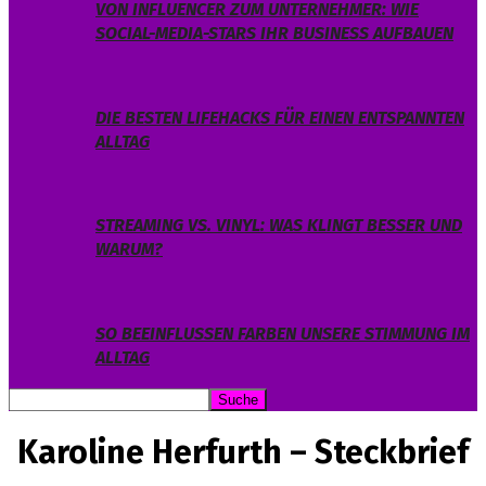
VON INFLUENCER ZUM UNTERNEHMER: WIE
SOCIAL-MEDIA-STARS IHR BUSINESS AUFBAUEN
DIE BESTEN LIFEHACKS FÜR EINEN ENTSPANNTEN
ALLTAG
STREAMING VS. VINYL: WAS KLINGT BESSER UND
WARUM?
SO BEEINFLUSSEN FARBEN UNSERE STIMMUNG IM
ALLTAG
Karoline Herfurth – Steckbrief