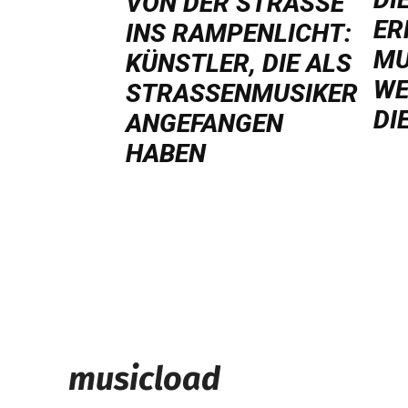
VON DER STRASSE I
ER
NS RAMPENLICHT: K
MU
ÜNSTLER, DIE ALS S
WE
TRASSENMUSIKER AN
DI
GEFANGEN HA
BEN
musicload