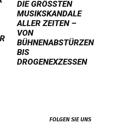
DIE GRÖSSTEN M
USIKSKANDALE A
LLER ZEITEN – V
ON B
HR
ÜHNENABSTÜRZEN B
IS D
ROGENEXZESSEN
FOLGEN SIE UNS