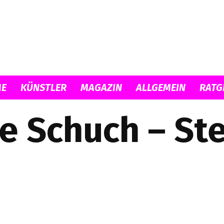
E
KÜNSTLER
MAGAZIN
ALLGEMEIN
RATG
Musicload
e Schuch – St