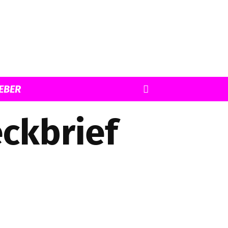
EBER
eckbrief