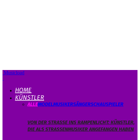
Musicload
HOME
KÜNSTLER
ALLE
MODEL
MUSIKER
SÄNGER
SCHAUSPIELER
VON DER STRASSE INS RAMPENLICHT: KÜNSTLER, D
IE ALS STRASSENMUSIKER ANGEFANGEN HABEN