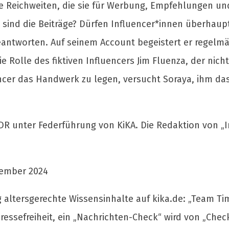
e Reichweiten, die sie für Werbung, Empfehlungen und
h sind die Beiträge? Dürfen Influencer*innen überhau
beantworten. Auf seinem Account begeistert er regelm
die Rolle des fiktiven Influencers Jim Fluenza, der ni
ncer das Handwerk zu legen, versucht Soraya, ihm das
R unter Federführung von KiKA. Die Redaktion von „In
tember 2024
ltersgerechte Wissensinhalte auf kika.de: „Team Tim
essefreiheit, ein „Nachrichten-Check“ wird von „Chec