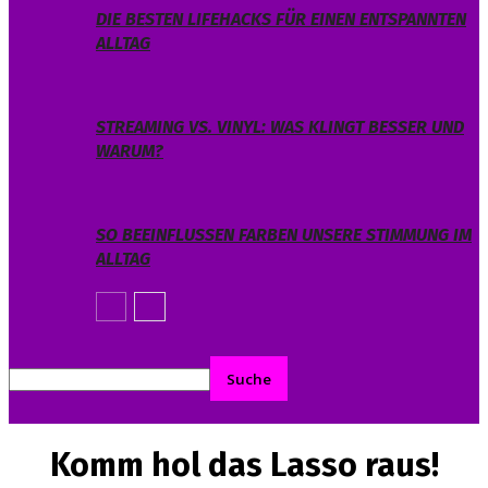
DIE BESTEN LIFEHACKS FÜR EINEN ENTSPANNTEN
ALLTAG
STREAMING VS. VINYL: WAS KLINGT BESSER UND
WARUM?
SO BEEINFLUSSEN FARBEN UNSERE STIMMUNG IM
ALLTAG
Komm hol das Lasso raus!