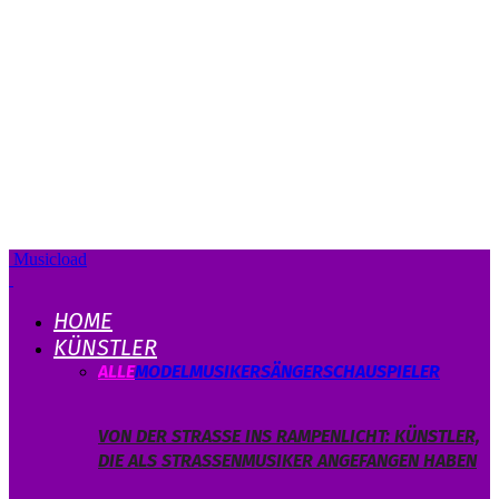
Musicload
HOME
KÜNSTLER
ALLE
MODEL
MUSIKER
SÄNGER
SCHAUSPIELER
VON DER STRASSE INS RAMPENLICHT: KÜNSTLER, D
IE ALS STRASSENMUSIKER ANGEFANGEN HABEN