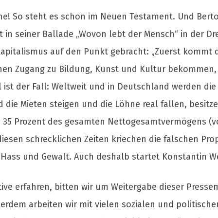
ine! So steht es schon im Neuen Testament. Und Berto
at in seiner Ballade „Wovon lebt der Mensch“ in der D
 Kapitalismus auf den Punkt gebracht: „Zuerst kommt 
hen Zugang zu Bildung, Kunst und Kultur bekommen, 
l ist der Fall: Weltweit und in Deutschland werden di
ie Mieten steigen und die Löhne real fallen, besitze
 35 Prozent des gesamten Nettogesamtvermögens (vor
diesen schrecklichen Zeiten kriechen die falschen Pr
ass und Gewalt. Auch deshalb startet Konstantin Wecke
ative erfahren, bitten wir um Weitergabe dieser Press
erdem arbeiten wir mit vielen sozialen und politische