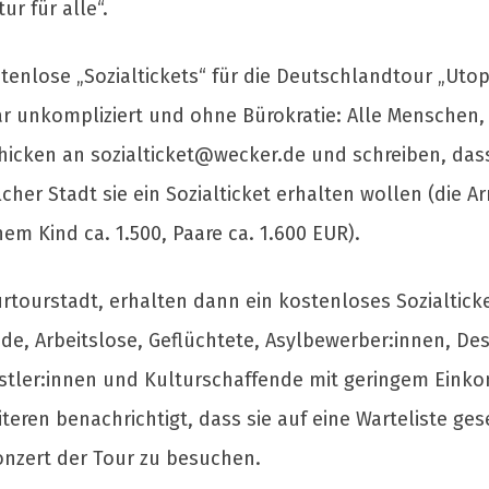
tur für alle“.
stenlose „Sozialtickets“ für die Deutschlandtour „Utop
ar unkompliziert und ohne Bürokratie: Alle Menschen,
chicken an
sozialticket@wecker.de
und schreiben, dass
her Stadt sie ein Sozialticket erhalten wollen (die Arm
em Kind ca. 1.500, Paare ca. 1.600 EUR).
urtourstadt, erhalten dann ein kostenloses Sozialtick
de, Arbeitslose, Geflüchtete, Asylbewerber:innen, Des
stler:innen und Kulturschaffende mit geringem Einko
ren benachrichtigt, dass sie auf eine Warteliste ges
onzert der Tour zu besuchen.