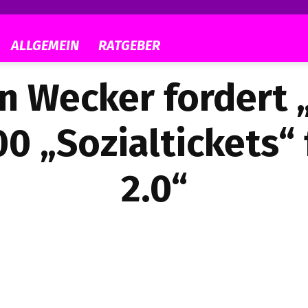
ALLGEMEIN
RATGEBER
n Wecker fordert „
700 „Sozialtickets“
2.0“