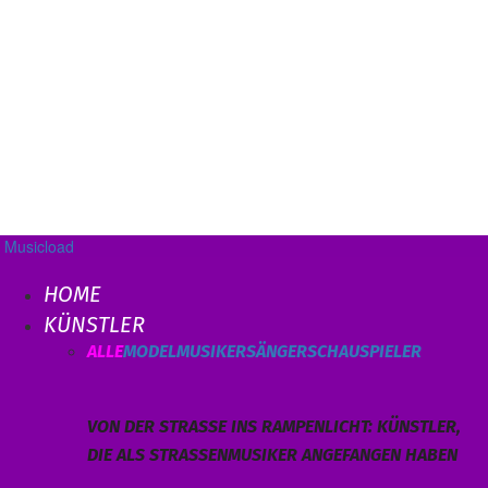
Musicload
HOME
KÜNSTLER
ALLE
MODEL
MUSIKER
SÄNGER
SCHAUSPIELER
VON DER STRASSE INS RAMPENLICHT: KÜNSTLER, D
IE ALS STRASSENMUSIKER ANGEFANGEN HABEN