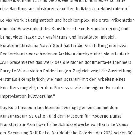
Indizien, von der Art und Weise, wie Sherlock Holmes es schaffte,
eine Handlung aus obskuren visuellen Indizien zu rekonstruieren.“
Le Vas Werk ist enigmatisch und hochkomplex. Die erste Präsentation
ohne die Anwesenheit des Künstlers ist eine Herausforderung und
bringt viele Fragen zur Ausführung und Installation mit sich.
Kuratorin Christiane Meyer-Stoll hat für die Ausstellung intensive
Recherchen in verschiedenen Archiven durchgeführt, sie erläutert:
„Wir präsentieren das Werk des dreifachen documenta-Teilnehmers
Barry Le Va mit vielen Entdeckungen. Zugleich zeigt die Ausstellung
erstmals exemplarisch, wie man posthum mit den Arbeiten eines
Künstlers umgeht, der den Prozess sowie eine eigene Form der
Improvisation kultiviert hat.“
Das Kunstmuseum Liechtenstein verfügt gemeinsam mit dem
Kunstmuseum St. Gallen und dem Museum für Moderne Kunst,
Frankfurt am Main über frühe Schlüsselwerke von Barry Le Va aus
der Sammlung Rolf Ricke. Der deutsche Galerist, der 2024 seinen 90.