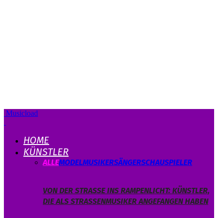
Musicload
HOME
KÜNSTLER
ALLE
MODEL
MUSIKER
SÄNGER
SCHAUSPIELER
VON DER STRASSE INS RAMPENLICHT: KÜNSTLER, D
IE ALS STRASSENMUSIKER ANGEFANGEN HABEN