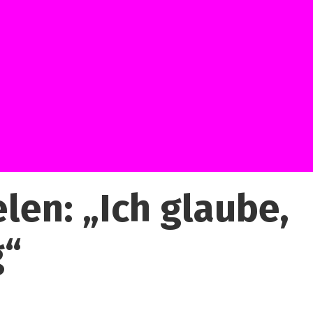
en: „Ich glaube,
g“