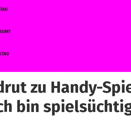
LTAG
ARUM?
LTAG
rut zu Handy-Spiel
ch bin spielsüchti