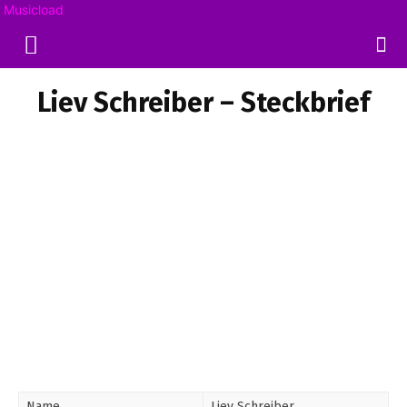
Musicload
Liev Schreiber – Steckbrief
Name
Liev Schreiber