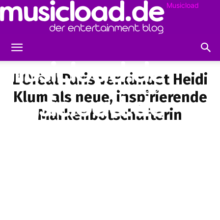
Musicload
L’Oréal Paris verkündet Heidi
Klum als neue, inspirierende
Markenbotschafterin