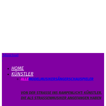
Musicload
HOME
KÜNSTLER
ALLE
MODEL
MUSIKER
SÄNGER
SCHAUSPIELER
VON DER STRASSE INS RAMPENLICHT: KÜNSTLER, D
IE ALS STRASSENMUSIKER ANGEFANGEN HABEN