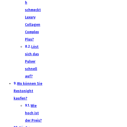
h
schmeckt
Luxury
Collagen
Complex
Plus?
Löst
sich das
Pulver
schnell
auf?
Wo können Sie
Restonight
kaufen?
Wie
hoch ist
der Preis?