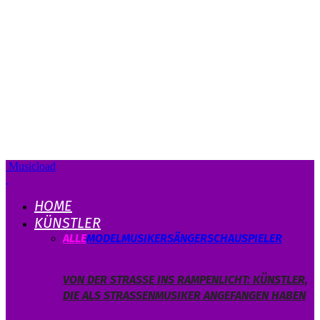
Musicload
HOME
KÜNSTLER
ALLE
MODEL
MUSIKER
SÄNGER
SCHAUSPIELER
VON DER STRASSE INS RAMPENLICHT: KÜNSTLER, D
IE ALS STRASSENMUSIKER ANGEFANGEN HABEN