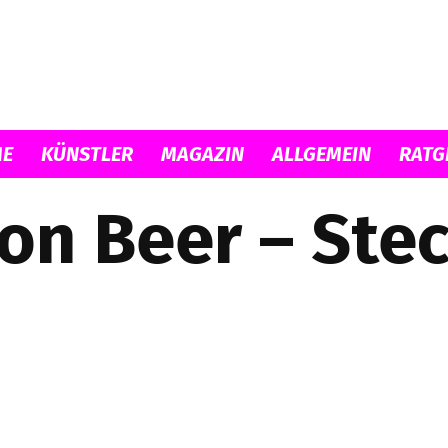
E
KÜNSTLER
MAGAZIN
ALLGEMEIN
RATG
Musicload
on Beer – Stec