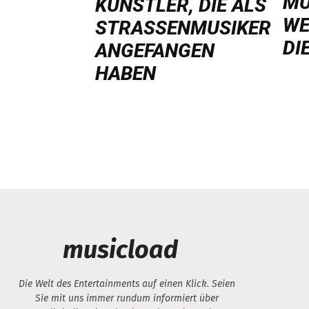
MU
ÜNSTLER, DIE ALS S
WE
TRASSENMUSIKER AN
DI
GEFANGEN HA
BEN
musicload
Die Welt des Entertainments auf einen Klick. Seien
Sie mit uns immer rundum informiert über