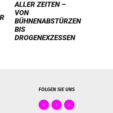
LLER ZEITEN – V
ON B
HR
ÜHNENABSTÜRZEN B
IS D
ROGENEXZESSEN
FOLGEN SIE UNS