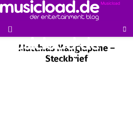
Musicload
Matthias Mangiapane –
Steckbrief