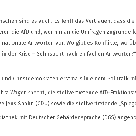
schen sind es auch. Es fehlt das Vertrauen, dass di
eren die AfD und, wenn man die Umfragen zugrunde l
 nationale Antworten vor. Wo gibt es Konflikte, wo Ü
n der Krise – Sehnsucht nach einfachen Antworten?“ i
ial- und Christdemokraten erstmals in einem Polittalk 
Sahra Wagenknecht, die stellvertretende AfD-Fraktions
ze Jens Spahn (CDU) sowie die stellvertretende „Spie
ediathek mit Deutscher Gebärdensprache (DGS) angebo