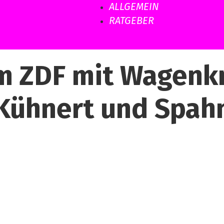
ALLGEMEIN
RATGEBER
im ZDF mit Wagenk
Kühnert und Spah