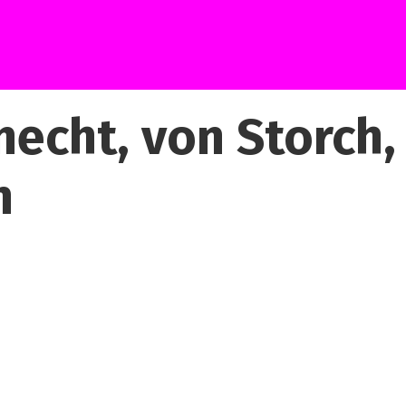
necht, von Storch,
n