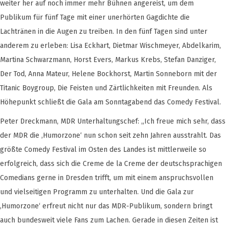
weiter her auf noch immer mehr Bühnen angereist, um dem
Publikum für fünf Tage mit einer unerhörten Gagdichte die
Lachtränen in die Augen zu treiben. In den fünf Tagen sind unter
anderem zu erleben: Lisa Eckhart, Dietmar Wischmeyer, Abdelkarim,
Martina Schwarzmann, Horst Evers, Markus Krebs, Stefan Danziger,
Der Tod, Anna Mateur, Helene Bockhorst, Martin Sonneborn mit der
Titanic Boygroup, Die Feisten und Zärtlichkeiten mit Freunden. Als
Höhepunkt schließt die Gala am Sonntagabend das Comedy Festival.
Peter Dreckmann, MDR Unterhaltungschef: „Ich freue mich sehr, dass
der MDR die ‚Humorzone‘ nun schon seit zehn Jahren ausstrahlt. Das
größte Comedy Festival im Osten des Landes ist mittlerweile so
erfolgreich, dass sich die Creme de la Creme der deutschsprachigen
Comedians gerne in Dresden trifft, um mit einem anspruchsvollen
und vielseitigen Programm zu unterhalten. Und die Gala zur
‚Humorzone‘ erfreut nicht nur das MDR-Publikum, sondern bringt
auch bundesweit viele Fans zum Lachen. Gerade in diesen Zeiten ist