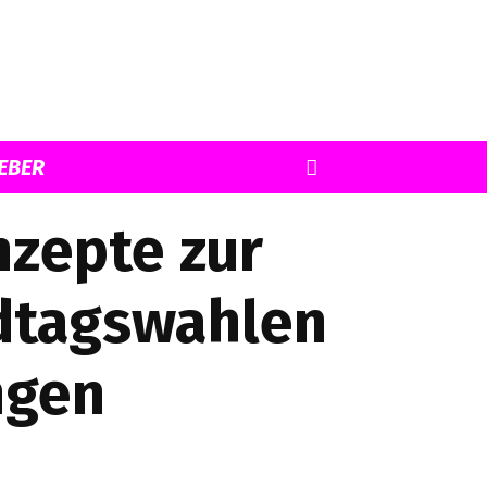
EBER
nzepte zur
ndtagswahlen
ngen