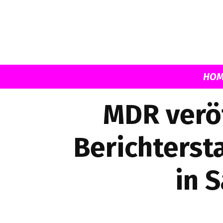
HOM
MDR veröf
Berichterst
in 