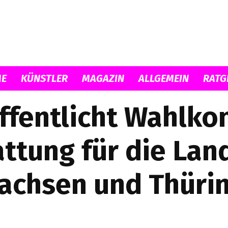
Musicload
E
KÜNSTLER
MAGAZIN
ALLGEMEIN
RATG
fentlicht Wahlko
attung für die La
Sachsen und Thüri