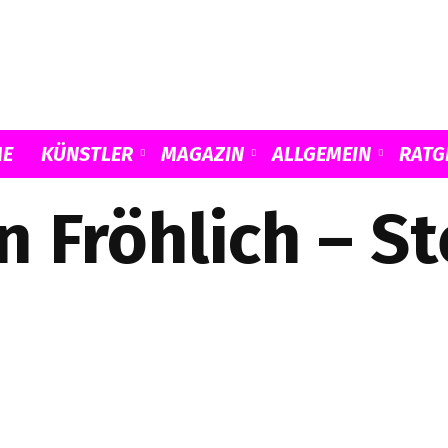
Musicload
E
KÜNSTLER
MAGAZIN
ALLGEMEIN
RATG
 Fröhlich – St