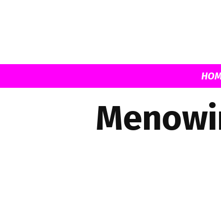
HOM
Menowin