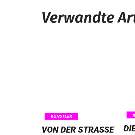
Verwandte Art
KÜNSTLER
DI
VON DER STRASSE I