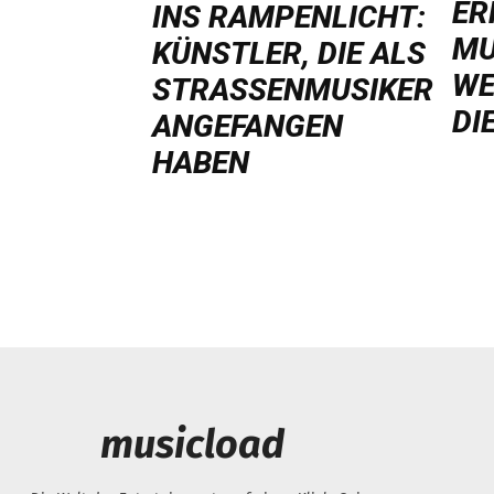
ER
NS RAMPENLICHT: K
MU
ÜNSTLER, DIE ALS S
WE
TRASSENMUSIKER AN
DI
GEFANGEN HA
BEN
musicload