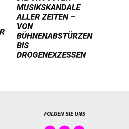
USIKSKANDALE A
LLER ZEITEN – V
ON B
HR
ÜHNENABSTÜRZEN B
IS D
ROGENEXZESSEN
FOLGEN SIE UNS