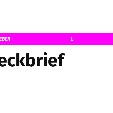
EBER
eckbrief