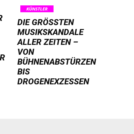
KÜNSTLER
R
DIE GRÖSSTEN M
USIKSKANDALE A
LLER ZEITEN – V
ON B
HR
ÜHNENABSTÜRZEN B
IS D
ROGENEXZESSEN