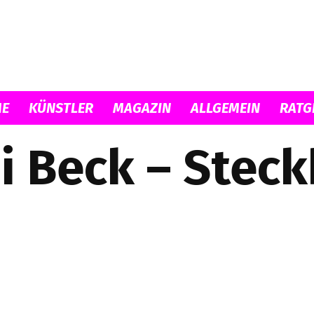
E
KÜNSTLER
MAGAZIN
ALLGEMEIN
RATG
Musicload
i Beck – Steck