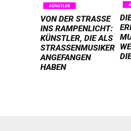
KÜNSTLER
DI
VON DER STRASSE I
ER
NS RAMPENLICHT: K
MU
ÜNSTLER, DIE ALS S
WE
TRASSENMUSIKER AN
DI
GEFANGEN HA
BEN