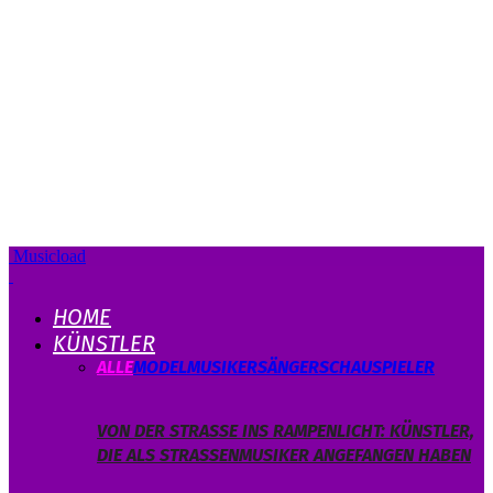
Musicload
HOME
KÜNSTLER
ALLE
MODEL
MUSIKER
SÄNGER
SCHAUSPIELER
VON DER STRASSE INS RAMPENLICHT: KÜNSTLER, D
IE ALS STRASSENMUSIKER ANGEFANGEN HABEN