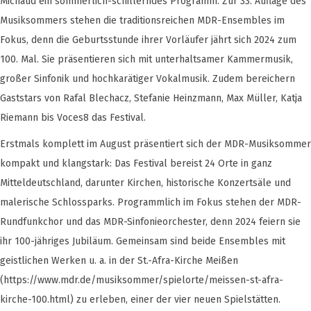
Michaud ein sommerlich-schillerndes Programm. Zur 33. Auflage des
Musiksommers stehen die traditionsreichen MDR-Ensembles im
Fokus, denn die Geburtsstunde ihrer Vorläufer jährt sich 2024 zum
100. Mal. Sie präsentieren sich mit unterhaltsamer Kammermusik,
großer Sinfonik und hochkarätiger Vokalmusik. Zudem bereichern
Gaststars von Rafal Blechacz, Stefanie Heinzmann, Max Müller, Katja
Riemann bis Voces8 das Festival.
Erstmals komplett im August präsentiert sich der MDR-Musiksommer
kompakt und klangstark: Das Festival bereist 24 Orte in ganz
Mitteldeutschland, darunter Kirchen, historische Konzertsäle und
malerische Schlossparks. Programmlich im Fokus stehen der MDR-
Rundfunkchor und das MDR-Sinfonieorchester, denn 2024 feiern sie
ihr 100-jähriges Jubiläum. Gemeinsam sind beide Ensembles mit
geistlichen Werken u. a. in der St.-Afra-Kirche Meißen
(https://www.mdr.de/musiksommer/spielorte/meissen-st-afra-
kirche-100.html) zu erleben, einer der vier neuen Spielstätten.