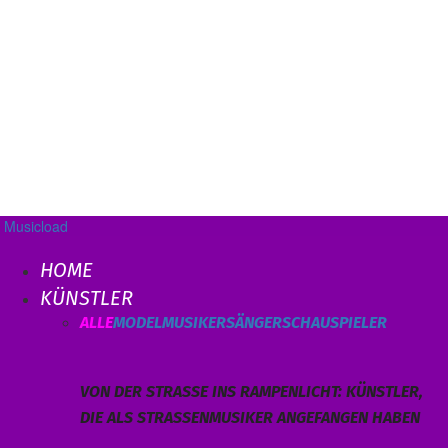
Musicload
HOME
KÜNSTLER
ALLE
MODEL
MUSIKER
SÄNGER
SCHAUSPIELER
VON DER STRASSE INS RAMPENLICHT: KÜNSTLER, D
IE ALS STRASSENMUSIKER ANGEFANGEN HABEN