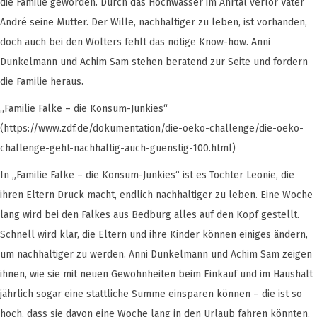
die Familie geworden. Durch das Hochwasser im Ahrtal verlor Vater
André seine Mutter. Der Wille, nachhaltiger zu leben, ist vorhanden,
doch auch bei den Wolters fehlt das nötige Know-how. Anni
Dunkelmann und Achim Sam stehen beratend zur Seite und fordern
die Familie heraus.
„Familie Falke – die Konsum-Junkies“
(https://www.zdf.de/dokumentation/die-oeko-challenge/die-oeko-
challenge-geht-nachhaltig-auch-guenstig-100.html)
In „Familie Falke – die Konsum-Junkies“ ist es Tochter Leonie, die
ihren Eltern Druck macht, endlich nachhaltiger zu leben. Eine Woche
lang wird bei den Falkes aus Bedburg alles auf den Kopf gestellt.
Schnell wird klar, die Eltern und ihre Kinder können einiges ändern,
um nachhaltiger zu werden. Anni Dunkelmann und Achim Sam zeigen
ihnen, wie sie mit neuen Gewohnheiten beim Einkauf und im Haushalt
jährlich sogar eine stattliche Summe einsparen können – die ist so
hoch, dass sie davon eine Woche lang in den Urlaub fahren könnten.