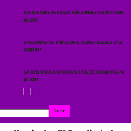
DIE BESTEN LIFEHACKS FÜR EINEN ENTSPANNTEN
ALLTAG
STREAMING VS. VINYL: WAS KLINGT BESSER UND
WARUM?
SO BEEINFLUSSEN FARBEN UNSERE STIMMUNG IM
ALLTAG