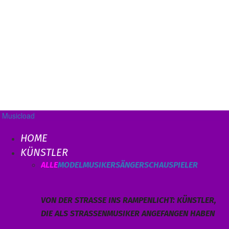
Musicload
HOME
KÜNSTLER
ALLE
MODEL
MUSIKER
SÄNGER
SCHAUSPIELER
VON DER STRASSE INS RAMPENLICHT: KÜNSTLER, D
IE ALS STRASSENMUSIKER ANGEFANGEN HABEN