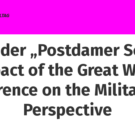
LTAG
 der „Postdamer Sc
act of the Great W
ence on the Milita
Perspective