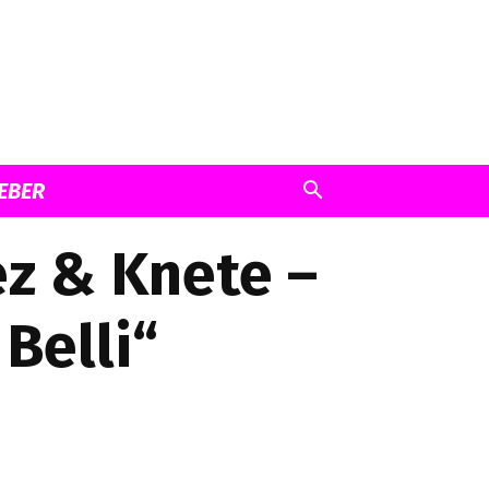
EBER
ez & Knete –
Belli“