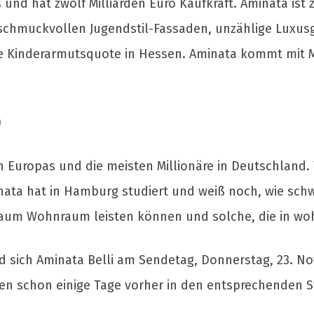
 und hat zwölf Milliarden Euro Kaufkraft. Aminata ist
schmuckvollen Jugendstil-Fassaden, unzählige Luxus
te Kinderarmutsquote in Hessen. Aminata kommt mit 
)
 Europas und die meisten Millionäre in Deutschland.
ta hat in Hamburg studiert und weiß noch, wie sch
ch kaum Wohnraum leisten können und solche, die in w
d sich Aminata Belli am Sendetag, Donnerstag, 23. N
nen schon einige Tage vorher in den entsprechenden