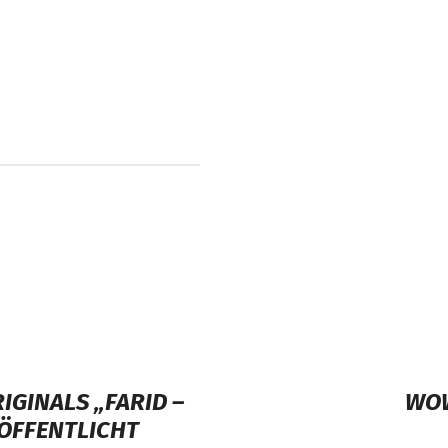
IGINALS „FARID –
WOW
RÖFFENTLICHT