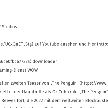
C Studios
u.be/UCxQnETLStg) auf Youtube ansehen und hier (http
35a6ce0fbc67737a) downloaden
reaming-Dienst WOW
iziellen zweiten Teaser von „The Penguin“ (https://ww
arrell in der Hauptrolle als Oz Cobb (aka „The Penguin“
Reeves fort, die 2022 mit dem weltweiten Blockbuste