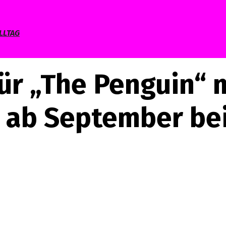
LLTAG
ür „The Penguin“ mi
t, ab September b