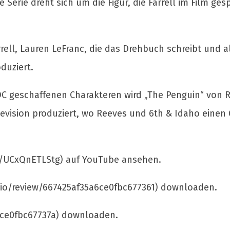
Serie dreht sich um die Figur, die Farrell im Film ges
rrell, Lauren LeFranc, die das Drehbuch schreibt und a
duziert.
 DC geschaffenen Charakteren wird „The Penguin“ von 
evision produziert, wo Reeves und 6th & Idaho einen 
.be/UCxQnETLStg) auf YouTube ansehen.
ft.io/review/667425af35a6ce0fbc677361) downloaden.
a6ce0fbc67737a) downloaden.